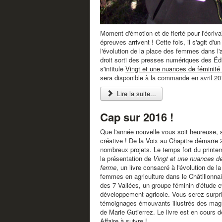
Moment d'émotion et de fierté pour l'écriv
épreuves arrivent ! Cette fois, il s'agit d'un 
l'évolution de la place des femmes dans l'a
droit sorti des presses numériques des Édit
s'intitule
Vingt et une nuances de féminité 
sera disponible à la commande en avril 20
Lire la suite...
Cap sur 2016 !
Que l'année nouvelle vous soit heureuse, 
créative ! De la Voix au Chapitre démarre
nombreux projets. Le temps fort du printe
la présentation de
Vingt et une nuances de
ferme
, un livre consacré à l'évolution de l
femmes en agriculture dans le Châtillonna
des 7 Vallées, un groupe féminin d'étude e
développement agricole. Vous serez surpri
témoignages émouvants illustrés des mag
de Marie Gutierrez. Le livre est en cours 
Affaire à suivre !