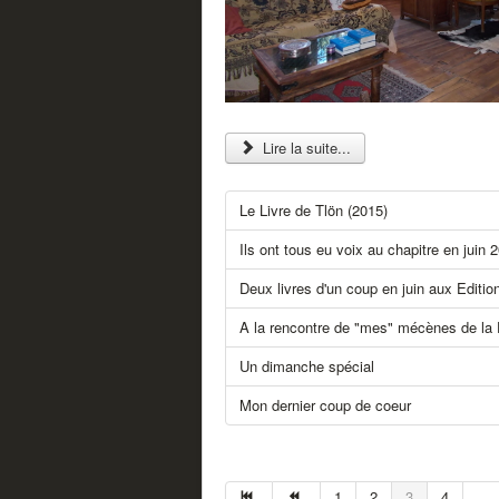
Lire la suite...
Le Livre de Tlön (2015)
Ils ont tous eu voix au chapitre en juin 
Deux livres d'un coup en juin aux Editio
A la rencontre de "mes" mécènes de l
Un dimanche spécial
Mon dernier coup de coeur
1
2
3
4
...