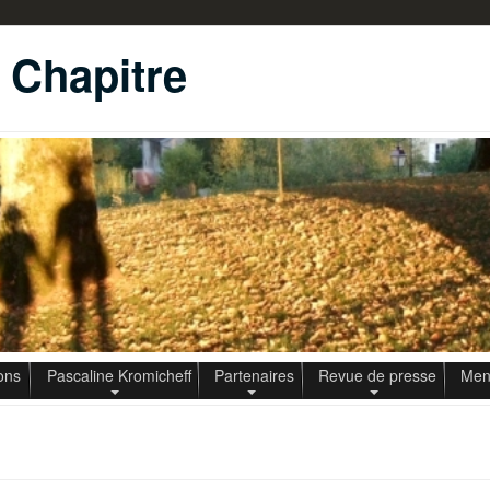
u Chapitre
ons
Pascaline Kromicheff
Partenaires
Revue de presse
Ment