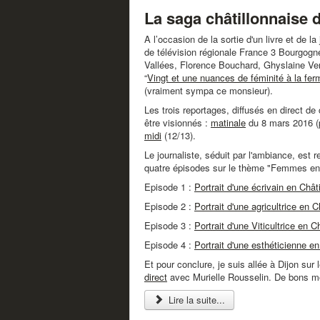
La saga châtillonnaise
A l’occasion de la sortie d'un livre et de 
de télévision régionale France 3 Bourgo
Vallées, Florence Bouchard, Ghyslaine Verst
“
Vingt et une nuances de féminité à la fer
(vraiment sympa ce monsieur).
Les trois reportages, diffusés en direct 
être visionnés :
matinale
du 8 mars 2016 (p
midi
(12/13).
Le journaliste, séduit par l'ambiance, est 
quatre épisodes sur le thème "Femmes en 
Episode 1 :
Portrait d'une écrivain en Chât
Episode 2 :
Portrait d'une agricultrice en C
Episode 3 :
Portrait d'une Viticultrice en C
Episode 4 :
Portrait d'une esthéticienne en
Et pour conclure, je suis allée à Dijon su
direct
avec Murielle Rousselin. De bons m
Lire la suite...