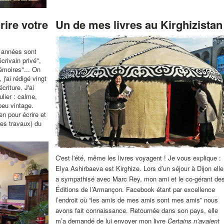
ire votre
Un de mes livres au Kirghizistan
 années sont
rivain privé",
émoires"... On
j'ai rédigé vingt
criture. J'ai
lier : calme,
peu vintage.
en pour écrire et
les travaux) du
C'est l'été, même les livres voyagent ! Je vous explique :
Elya Ashirbaeva est Kirghize. Lors d’un séjour à Dijon elle
a sympathisé avec Marc Rey, mon ami et le co-gérant de
Éditions de l’Armançon​. Facebook étant par excellence
l’endroit où “les amis de mes amis sont mes amis” nous
avons fait connaissance. Retournée dans son pays, elle
m’a demandé de lui envoyer mon livre
Certains n’avaient