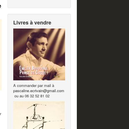
e
Livres à vendre
A commander par mail à
pascaline.ecrivain@gmail.com
ou au 06 32 52 81 02
r