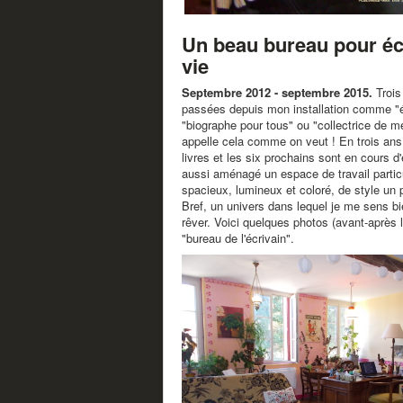
Un beau bureau pour écr
vie
Septembre 2012 - septembre 2015.
Trois
passées depuis mon installation comme "éc
"biographe pour tous" ou "collectrice de m
appelle cela comme on veut ! En trois ans, 
livres et les six prochains sont en cours d'é
aussi aménagé un espace de travail particu
spacieux, lumineux et coloré, de style un 
Bref, un univers dans lequel je me sens bi
rêver. Voici quelques photos (avant-après 
"bureau de l'écrivain".