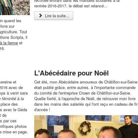
rectifiée entrant dans les manuels scolaires à la
rentrée 2016-2017, le débat est relancé...
Lire la suite...
ain quand les
livre sur
griculture. Tout
ions Scripta, il
à la ferme
et
16.
L'Abécédaire pour Noël
sereine et
Cet été, mon Abécédaire amoureux de Châtillon-sur-Seine
 2016 avec de
était publié grâce, entre autres, à l'importante commande
mps à venir sera
du comité de l'entreprise Crown de Châtillon-sur-Seine.
 féminité à la
Quelle fierté, à l'approche de Noël, de retrouver mon livre
a place des
dans les mains des salariés qui l'ont reçu en cadeau de fi
is avec le Géda
d'année !
t de
s par ces
nifiques photos
de mise en page.