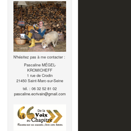
N'hésitez pas à me contacter :
Pascaline MÉGEL-
KROMICHEFF
1 rue de Crodin
21450 Saint-Marc-sur-Seine
tél. : 06 32 52 81 02
pascaline.ecrivain@gmail.com