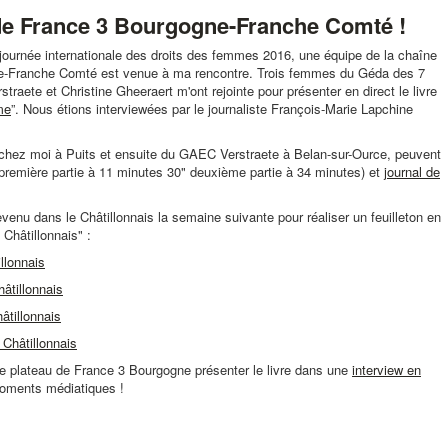
 de France 3 Bourgogne-Franche Comté !
la journée internationale des droits des femmes 2016, une équipe de la chaîne
gne-Franche Comté est venue à ma rencontre. Trois femmes du Géda des 7
raete et Christine Gheeraert m'ont rejointe pour présenter en direct le livre
me
”. Nous étions interviewées par le journaliste François-Marie Lapchine
de chez moi à Puits et ensuite du GAEC Verstraete à Belan-sur-Ource, peuvent
remière partie à 11 minutes 30" deuxième partie à 34 minutes) et
journal de
revenu dans le Châtillonnais la semaine suivante pour réaliser un feuilleton en
Châtillonnais" :
illonnais
hâtillonnais
hâtillonnais
 Châtillonnais
r le plateau de France 3 Bourgogne présenter le livre dans une
interview en
oments médiatiques !