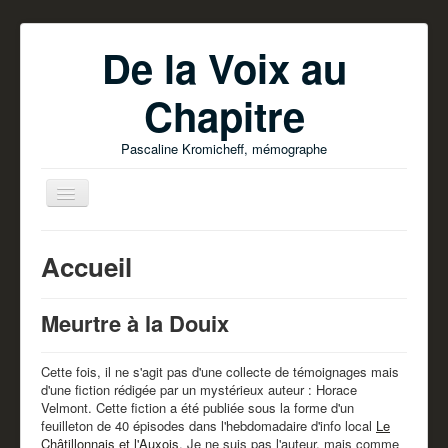
De la Voix au
Chapitre
Pascaline Kromicheff, mémographe
Accueil
Meurtre à la Douix
Accueil
Ecrire votre livre
Cette fois, il ne s'agit pas d'une collecte de témoignages mais
d'une fiction rédigée par un mystérieux auteur : Horace
Parutions
Velmont. Cette fiction a été publiée sous la forme d'un
Pascaline Kromicheff
feuilleton de 40 épisodes dans l'hebdomadaire d'info local
Le
Châtillonnais et l'Auxois
. Je ne suis pas l'auteur, mais comme